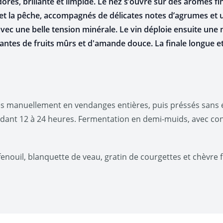
dorés, brillante et limpide. Le nez s’ouvre sur des arômes fi
e et la pêche, accompagnés de délicates notes d’agrumes et
 avec une belle tension minérale. Le vin déploie ensuite un
tantes de fruits mûrs et d'amande douce. La finale longue e
tés manuellement en vendanges entières, puis préssés sans é
ant 12 à 24 heures. F
ermentation en demi-muids, avec con
u fenouil, blanquette de veau, gratin de courgettes et chèvre f