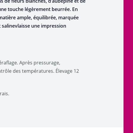
ns de fleurs blanches, d’aubépine et de
 une touche légèrement beurrée. En
e matière ample, équilibrée, marquée
t salinevlaisse une impression
raflage.
​
Après pressurage,
trôle des températures. É
levage 12
rais.