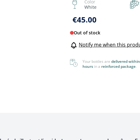
Color
Foreign
View All
White
View All
€45.00
Out of stock
Notify me when this produc
Your bottles are
delivered within
hours
in a
reinforced package
.