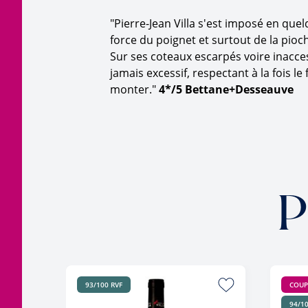
"Pierre-Jean Villa s'est imposé en qu
force du poignet et surtout de la pioc
Sur ses coteaux escarpés voire inaccess
jamais excessif, respectant à la fois le
monter."
4*/5 Bettane+Desseauve
P
93/100 RVF
COUP
94/10