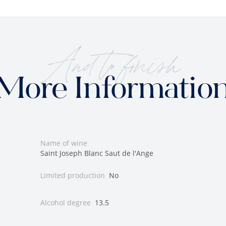
And to finish
More Informatio
Name of wine
Saint Joseph Blanc Saut de l'Ange
Limited production
No
Alcohol degree
13.5