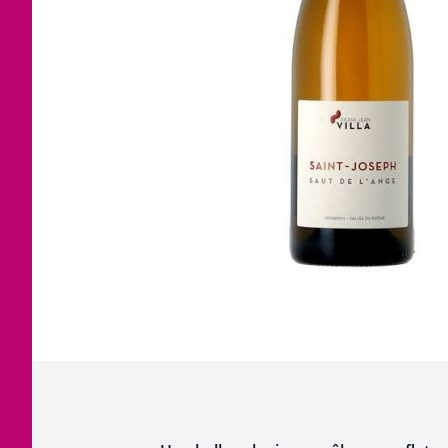
Corsica
Jura
Languedoc