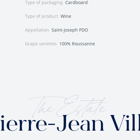
Type of packaging
Cardboard
Type of product
Wine
Appellation
Saint-Joseph PDO
Grape varieties
100% Roussanne
The Estate
ierre-Jean Vil