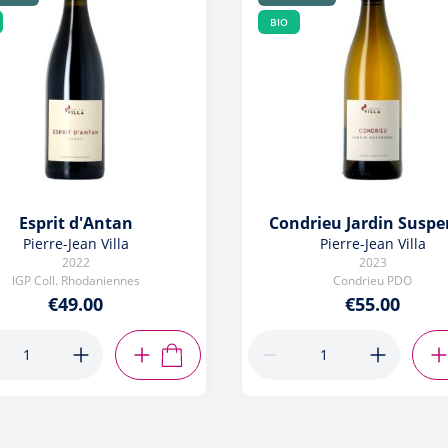
BIO
Esprit d'Antan
Condrieu Jardin Susp
Pierre-Jean Villa
Pierre-Jean Villa
2022
2023
IGP Coll. Rhodaniennes
Condrieu PDO
€49.00
€55.00
ADD TO CART