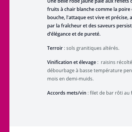
Une belle robe jaune pâle aux reflets 
fruits à chair blanche comme la poir
bouche, l'attaque est vive et précise,
par la fraîcheur et des saveurs persis
d’élégance et de pureté.
Terroir
: sols granitiques altérés.
Vinification et élevage
: r
aisins récol
débourbage à basse température pend
mois en demi-muids.
Accords mets/vin
: filet de bar rôti a