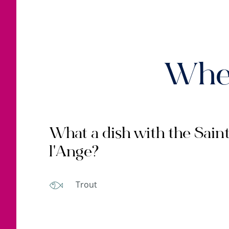
When
What a dish with the Sain
l'Ange?
Trout