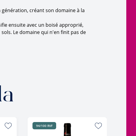
a génération, créant son domaine à la
nifie ensuite avec un boisé approprié,
s sols. Le domaine qui n'en finit pas de
la
94/100 RVF
EN RU
COUP 