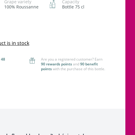
Grape variety
Capacity
100% Roussanne
Bottle 75 cl
t is in stock
 48
Are you a registered customer? Earn
90 rewards points
and
90 benefit
points
with the purchase of this bottle.