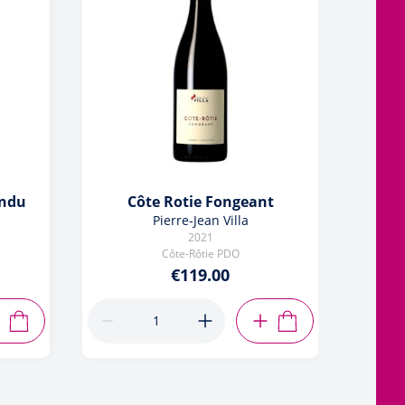
endu
Côte Rotie Fongeant
Pierr
Pierre-Jean Villa
2021
Côte-Rôtie PDO
€119.00
ADD TO CART
ADD TO CART