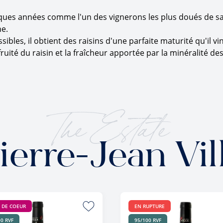
elques années comme l'un des vignerons les plus doués de s
he.
ibles, il obtient des raisins d'une parfaite maturité qu'il vi
 fruité du raisin et la fraîcheur apportée par la minéralité de
The Estate
ierre-Jean Vil
 DE COEUR
EN RUPTURE
0 RVF
95/100 RVF