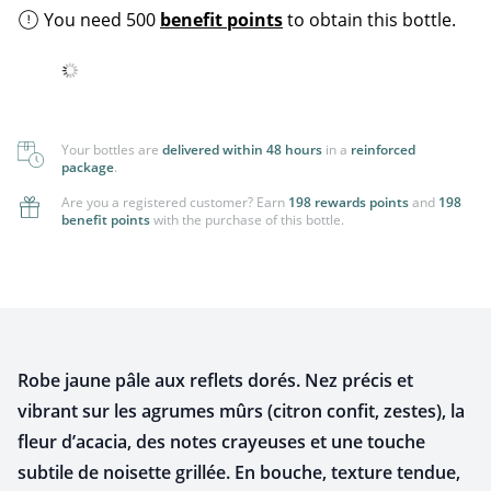
You need 500
benefit points
to obtain this bottle.
Your bottles are
delivered within 48 hours
in a
reinforced
package
.
Are you a registered customer? Earn
198 rewards points
and
198
benefit points
with the purchase of this bottle.
Robe jaune pâle aux reflets dorés. Nez précis et
vibrant sur les agrumes mûrs (citron confit, zestes), la
fleur d’acacia, des notes crayeuses et une touche
subtile de noisette grillée. En bouche, texture tendue,