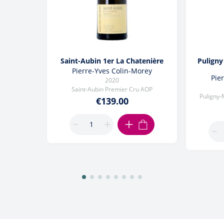
Saint-Aubin 1er La Chatenière
Puligny
Pierre-Yves Colin-Morey
Pie
2020
Saint-Aubin Premier Cru AOP
Puligny-
€139.00
ADD TO CART