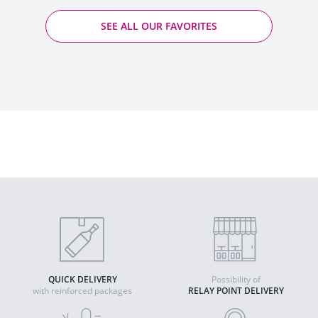
SEE ALL OUR FAVORITES
Saint-Aubin - Pierre-Yves Colin-Morey
2022 - Saint-Aubin PDO
QUICK DELIVERY
Possibility of
with reinforced packages
RELAY POINT DELIVERY