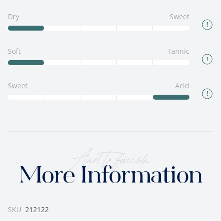
Dry
Sweet
Soft
Tannic
Sweet
Acid
And to finish
More Information
SKU
212122