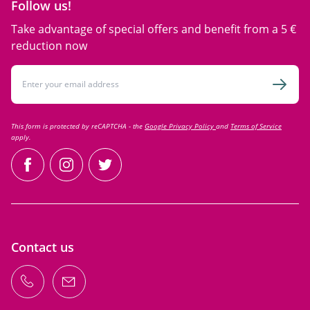
Follow us!
Take advantage of special offers and benefit from a 5 €
reduction now
Email Address
Subsc
This form is protected by reCAPTCHA - the
Google Privacy Policy
and
Terms of Service
apply.
facebook
instagram
twitter
Contact us