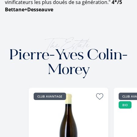
vinificateurs les plus doués de sa génération."
4*/5
Bettane+Desseauve
The Estate
Pierre-Yves Colin-
Morey
CLUB AVANTAGE
CLUB AV
BIO