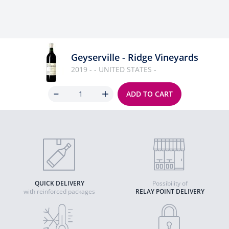
Geyserville - Ridge Vineyards
2019 - - UNITED STATES -
Quantity
ADD TO CART
QUICK DELIVERY
Possibility of
with reinforced packages
RELAY POINT DELIVERY