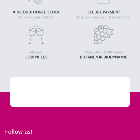
AIR-CONDITIONED STOCK
SECURE PAYMENT
to keep your bottles
to guarantee your transactions
all year
More than 1000 wines
LOW PRICES
BIO AND/OR BIODYNAMIC
Follow us!