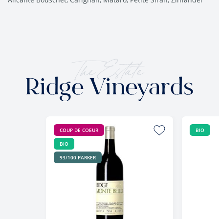
The Estate
Ridge Vineyards
COUP DE COEUR
BIO
BIO
93/100 PARKER