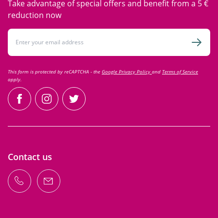
Take advantage of special offers and benefit from a 5 €
reduction now
Email Address
Subsc
This form is protected by reCAPTCHA - the
Google Privacy Policy
and
Terms of Service
apply.
facebook
instagram
twitter
Contact us