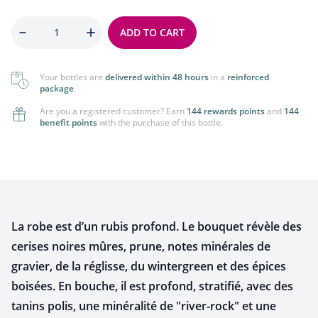
Quantity
ADD TO CART
Your bottles are
delivered within 48 hours
in a
reinforced
package
.
Are you a registered customer? Earn
144 rewards points
and
144
benefit points
with the purchase of this bottle.
La robe est d’un rubis profond. Le bouquet révèle des
cerises noires mûres, prune, notes minérales de
gravier, de la réglisse, du wintergreen et des épices
boisées. En bouche, il est profond, stratifié, avec des
tanins polis, une minéralité de "river-rock" et une