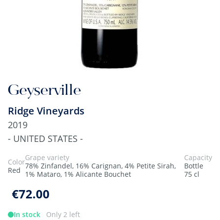
Geyserville
Ridge Vineyards
2019
- UNITED STATES -
Grape variety
Capacity
Color
78% Zinfandel, 16% Carignan, 4% Petite Sirah,
Bottle
Red
1% Mataro, 1% Alicante Bouchet
75 cl
€72.00
In stock
Only 2 left