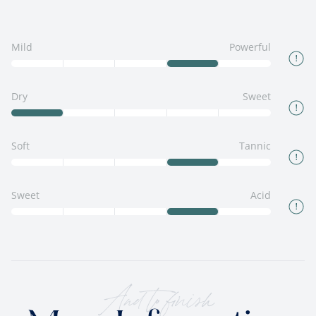
Mild
Powerful
Dry
Sweet
Soft
Tannic
Sweet
Acid
And to finish