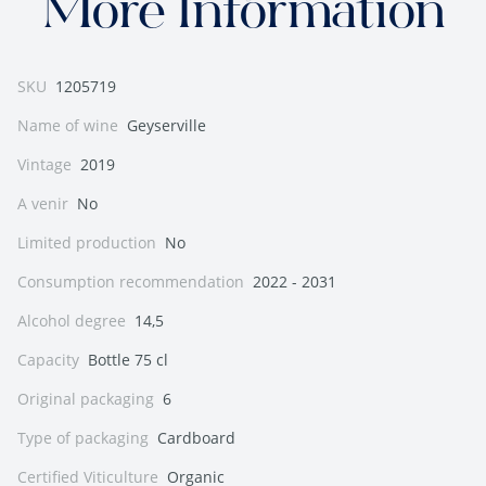
More Information
SKU
1205719
Name of wine
Geyserville
Vintage
2019
A venir
No
Limited production
No
Consumption recommendation
2022 - 2031
Alcohol degree
14,5
Capacity
Bottle 75 cl
Original packaging
6
Type of packaging
Cardboard
Certified Viticulture
Organic