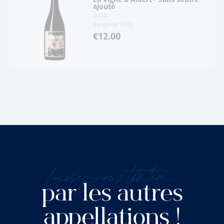
ajouté
2024
Bergerac PDO
€12.00
Laissez-vous tenter...
par les autres
appellations !