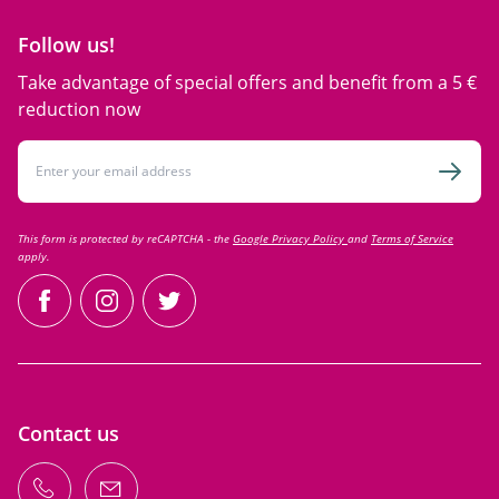
Follow us!
Take advantage of special offers and benefit from a 5 €
reduction now
Email Address
Subsc
This form is protected by reCAPTCHA - the
Google Privacy Policy
and
Terms of Service
apply.
facebook
instagram
twitter
Contact us