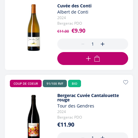
Cuvée des Conti
Albert de Conti
2024
Bergerac PDO
Regular Price
Special Price
€9.90
€11.00
ADD TO CART
COUP DE COEUR
91/100 RVF
BIO
Bergerac Cuvée Cantalouette
rouge
Tour des Gendres
2024
Bergerac PDO
€11.90