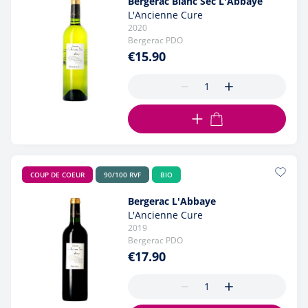
Bergerac Blanc Sec L'Abbaye
L'Ancienne Cure
2020
Bergerac PDO
€15.90
ADD TO CART
COUP DE COEUR
90/100 RVF
BIO
Bergerac L'Abbaye
L'Ancienne Cure
2019
Bergerac PDO
€17.90