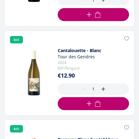
ADD TO CART
BIO
Cantalouette - Blanc
Tour des Gendres
2024
IGP Périgord
€12.90
ADD TO CART
BIO