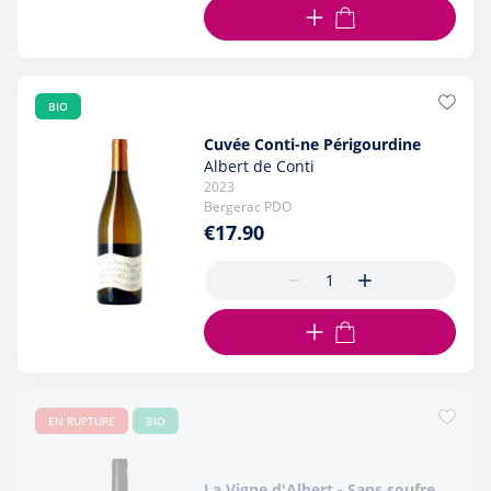
ADD TO CART
BIO
Cuvée Conti-ne Périgourdine
Albert de Conti
2023
Bergerac PDO
€17.90
ADD TO CART
EN RUPTURE
BIO
La Vigne d'Albert - Sans soufre