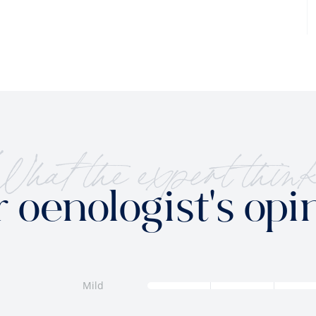
hat the expert thin
 oenologist's opi
Mild