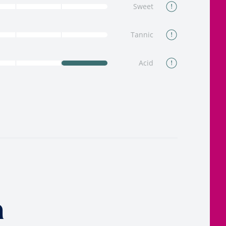
Sweet
Tannic
Acid
n