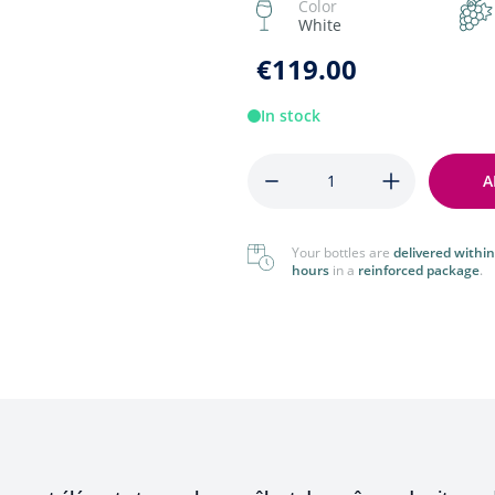
Color
Foreign
View All
White
View All
€119.00
In stock
Quantity
A
Your bottles are
delivered within
hours
in a
reinforced package
.