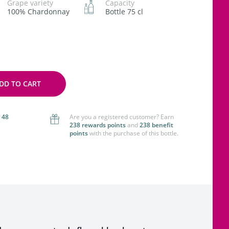
Grape variety
Capacity
100% Chardonnay
Bottle 75 cl
DD TO CART
 48
Are you a registered customer? Earn
238 rewards points
and
238 benefit
points
with the purchase of this bottle.