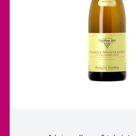
Corsica
Jura
Languedoc