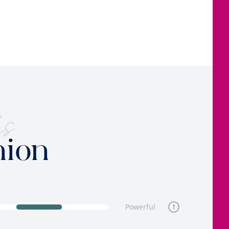
ks
nion
Powerful