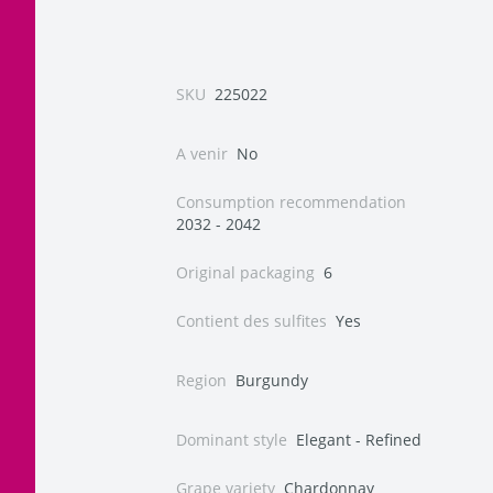
SKU
225022
A venir
No
Consumption recommendation
2032 - 2042
Original packaging
6
Contient des sulfites
Yes
Region
Burgundy
Dominant style
Elegant - Refined
Grape variety
Chardonnay