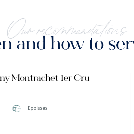
Our recommendations
 and how to serv
gny Montrachet 1er Cru
Epoisses