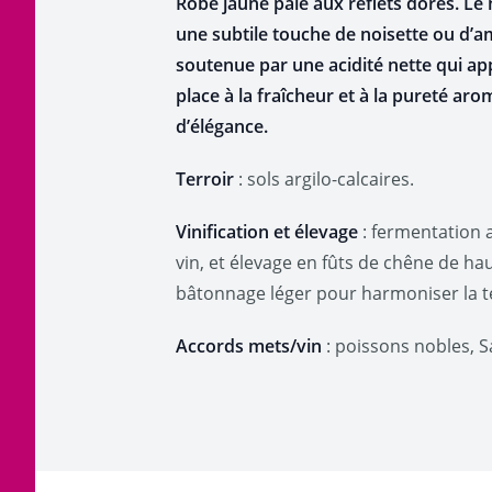
Robe jaune pâle aux reflets dorés. Le
une subtile touche de noisette ou d’ama
soutenue par une acidité nette qui app
place à la fraîcheur et à la pureté aro
d’élégance.
Terroir
: sols argilo-calcaires.
Vinification et élevage
: fermentation a
vin, et élevage en fûts de chêne de h
bâtonnage léger pour harmoniser la te
Accords mets/vin
: poissons nobles, Sa