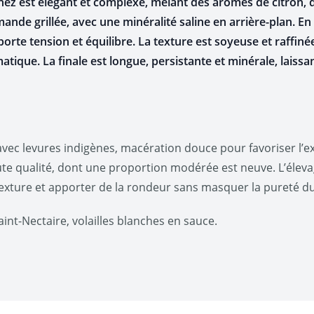
 nez est élégant et complexe, mêlant des arômes de citron,
nde grillée, avec une minéralité saline en arrière-plan. En 
orte tension et équilibre. La texture est soyeuse et raffin
matique. La finale est longue, persistante et minérale, laiss
vec levures indigènes, macération douce pour favoriser l’e
aute qualité, dont une proportion modérée est neuve. L’élev
xture et apporter de la rondeur sans masquer la pureté du 
int-Nectaire, volailles blanches en sauce.