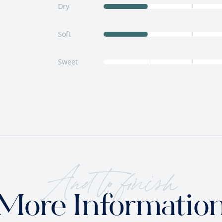
Dry
Soft
Sweet
And to finish
More Informatio