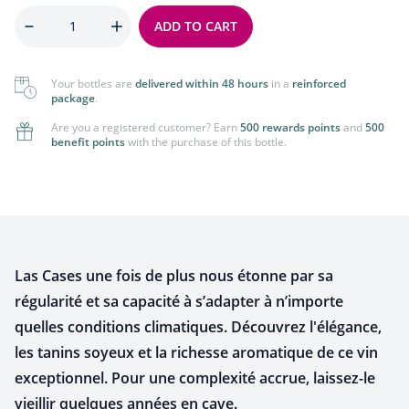
Quantity
ADD TO CART
Your bottles are
delivered within 48 hours
in a
reinforced
package
.
Are you a registered customer? Earn
500 rewards points
and
500
benefit points
with the purchase of this bottle.
Las Cases une fois de plus nous étonne par sa
régularité et sa capacité à s’adapter à n’importe
quelles conditions climatiques. Découvrez l'élégance,
les tanins soyeux et la richesse aromatique de ce vin
exceptionnel. Pour une complexité accrue, laissez-le
vieillir quelques années en cave.