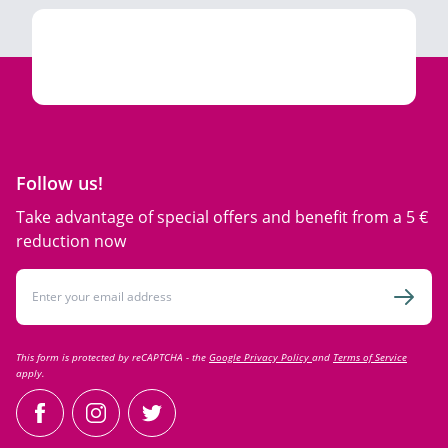
Follow us!
Take advantage of special offers and benefit from a 5 €
reduction now
Email Address
Subsc
This form is protected by reCAPTCHA - the
Google Privacy Policy
and
Terms of Service
apply.
facebook
instagram
twitter