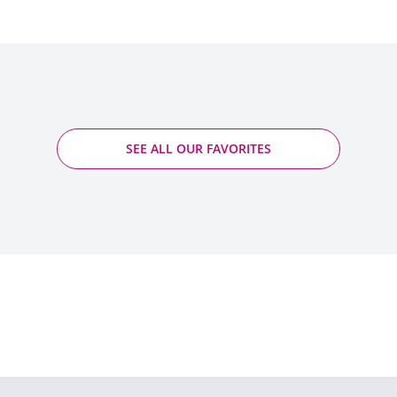
SEE ALL OUR FAVORITES
Château Léoville Las Cases - Léoville Las
Cases
2021 - Saint-Julien PDO
Quantity
ADD TO CART