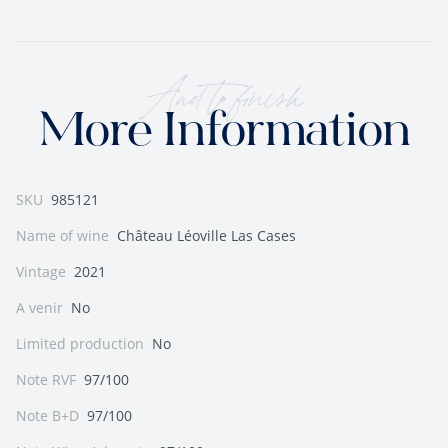
And to finish
More Information
SKU
985121
Name of wine
Château Léoville Las Cases
Vintage
2021
A venir
No
Limited production
No
Note RVF
97/100
Note B+D
97/100