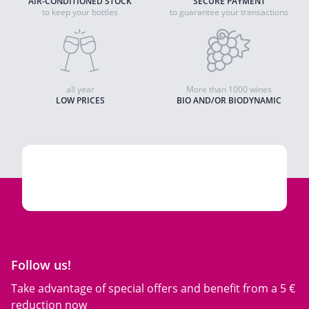
AIR-CONDITIONED STOCK
SECURE PAYMENT
to keep your bottles
to guarantee your transactions
all year
More than 1000 wines
LOW PRICES
BIO AND/OR BIODYNAMIC
Follow us!
Take advantage of special offers and benefit from a 5 €
reduction now