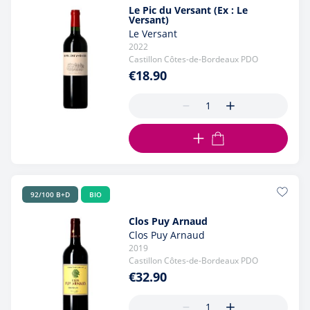
Le Pic du Versant (Ex : Le
Versant)
Le Versant
2022
Castillon Côtes-de-Bordeaux PDO
€18.90
ADD TO CART
92/100 B+D
BIO
Clos Puy Arnaud
Clos Puy Arnaud
2019
Castillon Côtes-de-Bordeaux PDO
€32.90