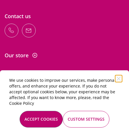
Contact us
Our store
We use cookies to improve our services, make personal
Information
offers, and enhance your experience. If you do not
accept optional cookies below, your experience may be
affected. If you want to know more, please, read the
Alcohol abuse is dangerous for your health. Drink in
Cookie Policy
moderation.
General terms of sale
ACCEPT COOKIES
CUSTOM SETTINGS
Mentions légales
© 2026 Les Passionnés du vin. All rights reserved