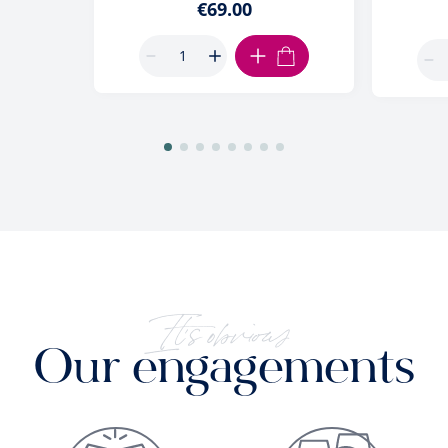
€69.00
ADD TO CART
It's obvious
Our engagements