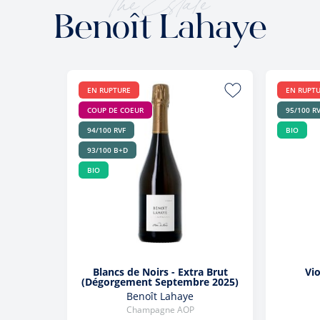
Benoît Lahaye
EN RUPTURE
EN RUPT
COUP DE COEUR
95/100 R
94/100 RVF
BIO
93/100 B+D
BIO
Blancs de Noirs - Extra Brut
Vio
(Dégorgement Septembre 2025)
Benoît Lahaye
Champagne AOP