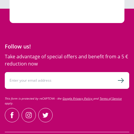
Follow us!
Take advantage of special offers and benefit from a 5 €
reduction now
Email Address
Subsc
This form is protected by reCAPTCHA - the
Google Privacy Policy
and
Terms of Service
apply.
facebook
instagram
twitter