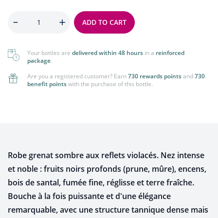
Quantity
ADD TO CART
Your bottles are
delivered within 48 hours
in a
reinforced
package
.
Are you a registered customer? Earn
730 rewards points
and
730
benefit points
with the purchase of this bottle.
Robe grenat sombre aux reflets violacés. Nez intense
et noble : fruits noirs profonds (prune, mûre), encens,
bois de santal, fumée fine, réglisse et terre fraîche.
Bouche à la fois puissante et d'une élégance
remarquable, avec une structure tannique dense mais