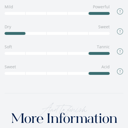
Mild
Powerful
Dry
Sweet
Soft
Tannic
Sweet
Acid
And to finish
More Information