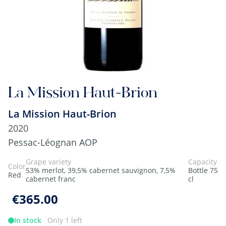
La Mission Haut-Brion
La Mission Haut-Brion
2020
Pessac-Léognan AOP
Grape variety
Capacity
Color
53% merlot, 39,5% cabernet sauvignon, 7,5%
Bottle 75
Red
cabernet franc
cl
€365.00
In stock
Only 1 left