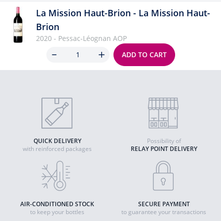
La Mission Haut-Brion - La Mission Haut-
Brion
2020 - Pessac-Léognan AOP
Quantity
ADD TO CART
QUICK DELIVERY
Possibility of
with reinforced packages
RELAY POINT DELIVERY
AIR-CONDITIONED STOCK
SECURE PAYMENT
to keep your bottles
to guarantee your transactions