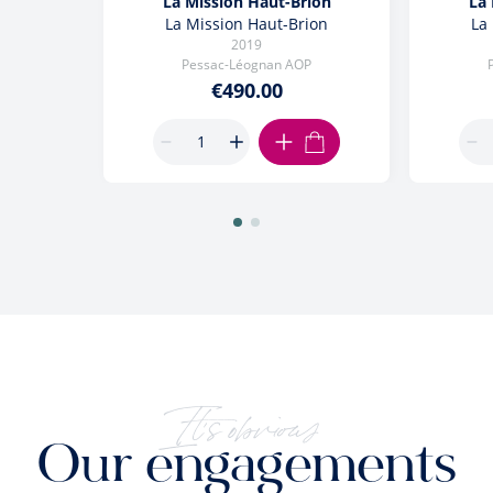
La Mission Haut-Brion
La 
La Mission Haut-Brion
La
2019
Pessac-Léognan AOP
€490.00
ADD TO CART
It's obvious
Our engagements