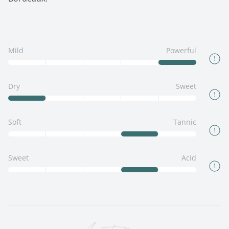
Mild
Powerful
Dry
Sweet
Soft
Tannic
Sweet
Acid