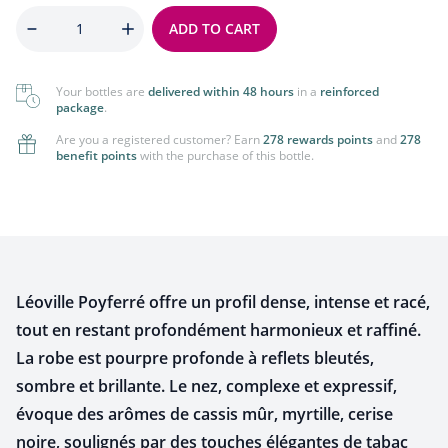
Quantity
ADD TO CART
Your bottles are
delivered within 48 hours
in a
reinforced
package
.
Are you a registered customer? Earn
278 rewards points
and
278
benefit points
with the purchase of this bottle.
Léoville Poyferré offre un profil dense, intense et racé,
tout en restant profondément harmonieux et raffiné.
La robe est pourpre profonde à reflets bleutés,
sombre et brillante.
Le nez, complexe et expressif,
évoque des arômes de cassis mûr, myrtille, cerise
noire, soulignés par des touches élégantes de tabac