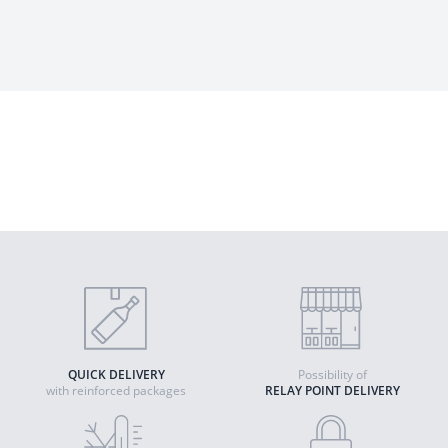
Léoville Poyferré - Léoville Poyferré
2020 - Saint-Julien PDO
Quantity
ADD TO CART
QUICK DELIVERY
Possibility of
with reinforced packages
RELAY POINT DELIVERY