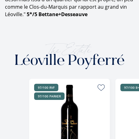
comme le Clos-du-Marquis par rapport au grand vin
Léoville."
5*/5 Bettane+Desseauve
The Estate
Léoville Poyferré
97/100 RVF
97/100 B
97/100 PARKER