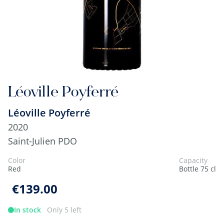
Léoville Poyferré
Léoville Poyferré
2020
Saint-Julien PDO
Color
Capacity
Red
Bottle 75 cl
€139.00
In stock
Only 5 left