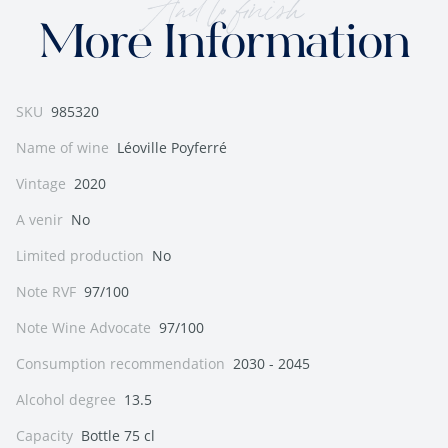
And to finish
More Information
SKU
985320
Name of wine
Léoville Poyferré
Vintage
2020
A venir
No
Limited production
No
Note RVF
97/100
Note Wine Advocate
97/100
Consumption recommendation
2030 - 2045
Alcohol degree
13.5
Capacity
Bottle 75 cl