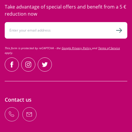
Take advantage of special offers and benefit from a 5 €
reduction now
Email Address
Subsc
This form is protected by reCAPTCHA - the
Google Privacy Policy
and
Terms of Service
apply.
facebook
instagram
twitter
Contact us