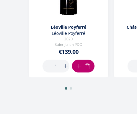
Léoville Poyferré
Chât
Léoville Poyferré
2020
Saint-Julien PDO
€139.00
ADD TO CART