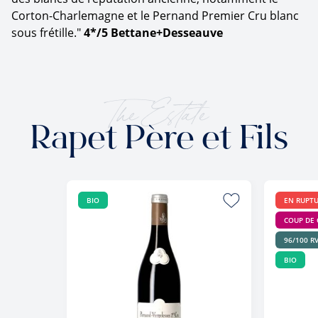
Corton-Charlemagne et le Pernand Premier Cru blanc
sous frétille."
4*/5 Bettane+Desseauve
The Estate
Rapet Père et Fils
BIO
EN RUPT
COUP DE
96/100 R
BIO