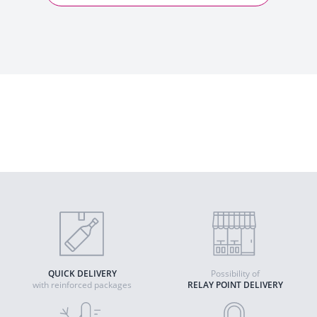
Pernand Vergelesses Les Belles Filles - Rapet
Père et Fils
2022 - Pernand-Vergelesses PDO
Quantity
ADD TO CART
QUICK DELIVERY
Possibility of
with reinforced packages
RELAY POINT DELIVERY