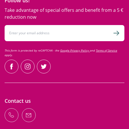
Follow us!
Take advantage of special offers and benefit from a 5 €
reduction now
Email Address
Subsc
This form is protected by reCAPTCHA - the
Google Privacy Policy
and
Terms of Service
apply.
facebook
instagram
twitter
Contact us