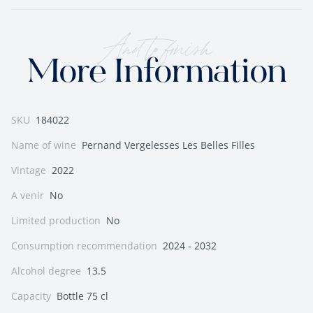
And to finish
More Information
SKU
184022
Name of wine
Pernand Vergelesses Les Belles Filles
Vintage
2022
A venir
No
Limited production
No
Consumption recommendation
2024 - 2032
Alcohol degree
13.5
Capacity
Bottle 75 cl