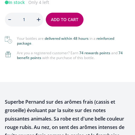
In stock
Only 4 left
Quantity
ADD TO CART
Your bottles are
delivered within 48 hours
in a
reinforced
package
.
Are you a registered customer? Earn
74 rewards points
and
74
benefit points
with the purchase of this bottle.
Superbe Pernand sur des arômes frais (cassis et
groseille) évoluant par la suite sur des notes
puissantes animales. Sa robe est d'une belle couleur
rouge rubis. Au nez, on sent des arômes intenses de