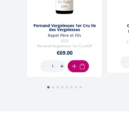
Pernand Vergelesses 1er Cru Ile
des Vergelesses
Rapet Père et Fils
2023
C
Pernand-Vergelesses 1er Cru AOP
€69.00
ADD TO CART