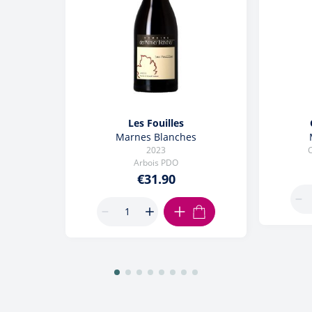
Les Fouilles
Marnes Blanches
2023
C
Arbois PDO
€31.90
ADD TO CART