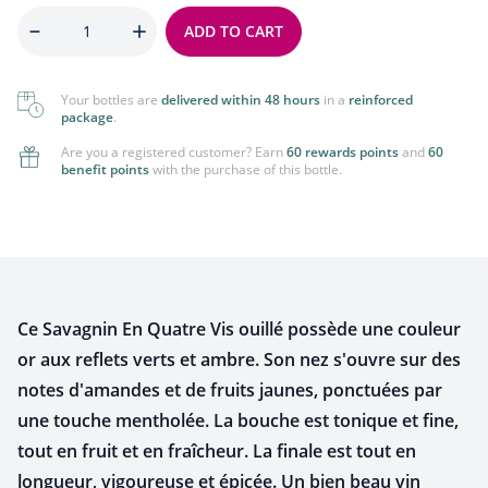
Quantity
ADD TO CART
Your bottles are
delivered within 48 hours
in a
reinforced
package
.
Are you a registered customer? Earn
60 rewards points
and
60
benefit points
with the purchase of this bottle.
Ce Savagnin En Quatre Vis ouillé possède une couleur
or aux reflets verts et ambre. Son nez s'ouvre sur des
notes d'amandes et de fruits jaunes, ponctuées par
une touche mentholée. La bouche est tonique et fine,
tout en fruit et en fraîcheur. La finale est tout en
longueur, vigoureuse et épicée. Un bien beau vin