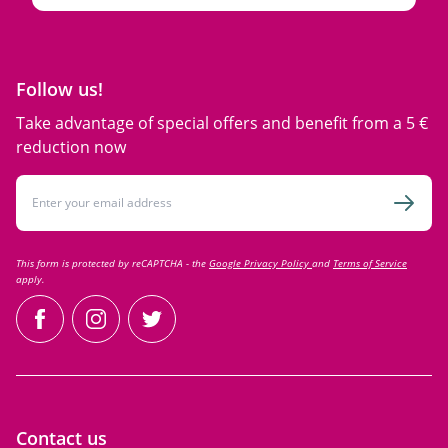
Follow us!
Take advantage of special offers and benefit from a 5 €
reduction now
Email Address
Subsc
This form is protected by reCAPTCHA - the
Google Privacy Policy
and
Terms of Service
apply.
facebook
instagram
twitter
Contact us