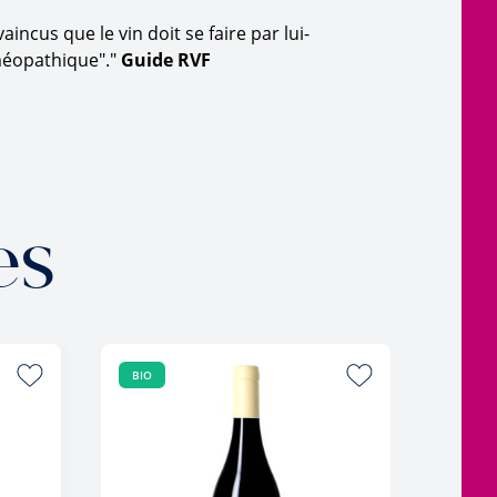
incus que le vin doit se faire par lui-
oméopathique"."
Guide RVF
es
BIO
COUP 
BIO