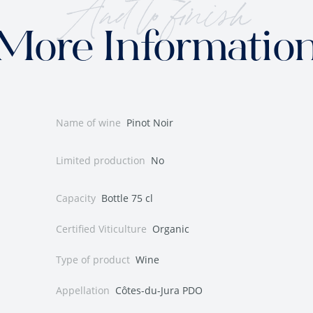
And to finish
More Informatio
Name of wine
Pinot Noir
Limited production
No
Capacity
Bottle 75 cl
Certified Viticulture
Organic
Type of product
Wine
Appellation
Côtes-du-Jura PDO