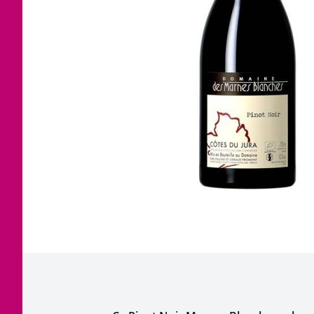
Corsica
Jura
Languedoc