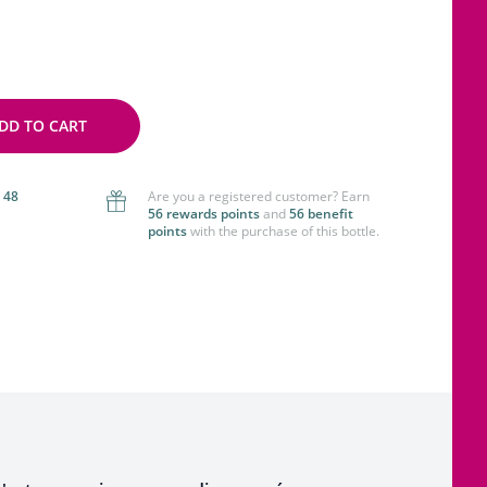
DD TO CART
 48
Are you a registered customer? Earn
56 rewards points
and
56 benefit
points
with the purchase of this bottle.