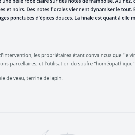
une belle robe claire sur des notes de framboise. Au nez, 
es et noirs. Des notes florales viennent dynamiser le tout. 
uges ponctuées d'épices douces. La finale est quant à elle mi
intervention, les propriétaires étant convaincus que "le vin
tions parcellaires, et l'utilisation du soufre "homéopathique"
ie de veau, terrine de lapin.