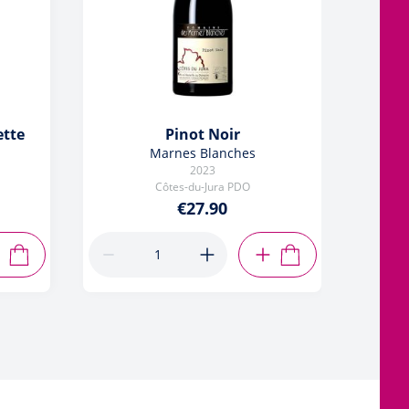
tte
Pinot Noir
Cha
Marnes Blanches
2023
Côtes-du-Jura PDO
€27.90
ADD TO CART
ADD TO CART