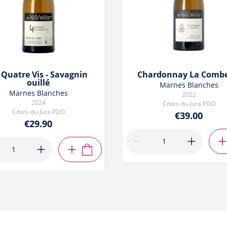
 Quatre Vis - Savagnin
Chardonnay La Combe
ouillé
Marnes Blanches
Marnes Blanches
2022
2024
Côtes-du-Jura PDO
Côtes-du-Jura PDO
€39.00
€29.90
ADD TO CART