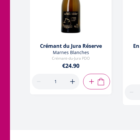
Crémant du Jura Réserve
En
Marnes Blanches
Crémant-du-Jura PDO
€24.90
ADD TO CART