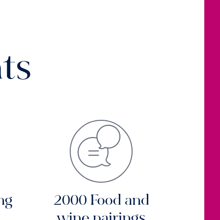
ts
ng
2000 Food and
wine pairings