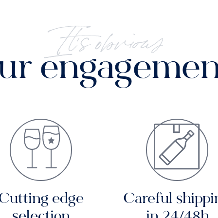
It's obvious
ur engagemen
Cutting edge
Careful shippi
selection
in 24/48h