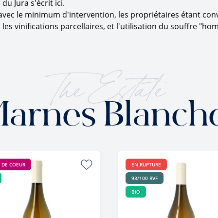
u Jura s'écrit ici.
avec le minimum d'intervention, les propriétaires étant conva
es vinifications parcellaires, et l'utilisation du souffre "h
The Estate
arnes Blanch
 DE COEUR
EN RUPTURE
93/100 RVF
BIO