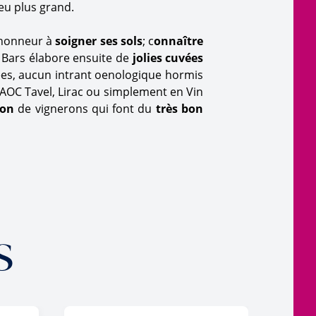
eu plus grand.
'honneur à
soigner ses sols
; c
onnaître
e Bars élabore ensuite de
jolies cuvées
es, aucun intrant oenologique hormis
 AOC Tavel, Lirac ou simplement en Vin
ion
de vignerons qui font du
très bon
s