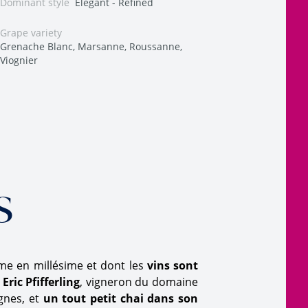
Dominant style
Elegant - Refined
Grape variety
Grenache Blanc, Marsanne, Roussanne,
Viognier
s
me en millésime et dont les
vins sont
n
Eric Pfifferling
, vigneron du domaine
gnes, et
un tout petit chai dans son