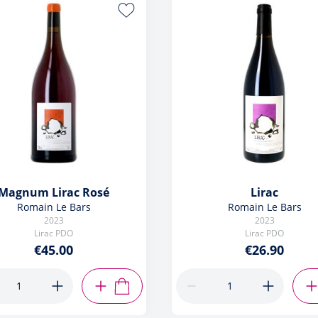
Magnum Lirac Rosé
Lirac
Romain Le Bars
Romain Le Bars
2023
2023
Lirac PDO
Lirac PDO
€45.00
€26.90
ADD TO CART