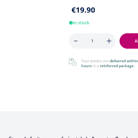
Foreign
View All
€19.90
View All
In stock
Quantity
A
Your bottles are
delivered within
hours
in a
reinforced package
.