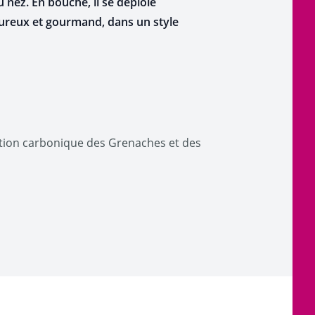
u nez. En bouche, il se déploie
oureux et gourmand, dans un style
tion carbonique des Grenaches et des