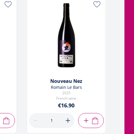
COUP 
Nouveau Nez
Romain Le Bars
2025
French wine
€16.90
ADD TO CART
ADD TO CART