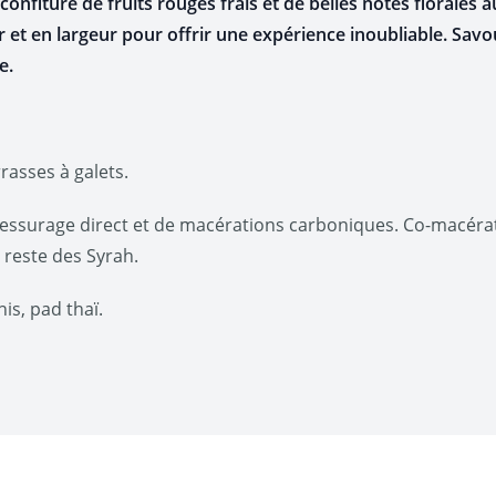
confiture de fruits rouges frais et de belles notes florales a
 et en largeur pour offrir une expérience inoubliable. Sav
le.
rrasses à galets.
essurage direct et de macérations carboniques. Co-macéra
 reste des Syrah.
his, pad thaï.