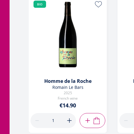
BIO
Homme de la Roche
Romain Le Bars
2025
French wine
€14.90
ADD TO CART