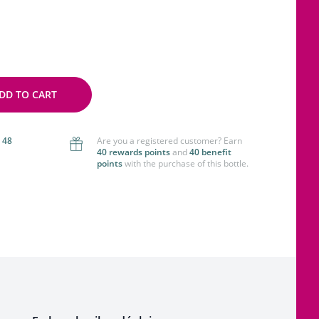
DD TO CART
 48
Are you a registered customer? Earn
40 rewards points
and
40 benefit
points
with the purchase of this bottle.