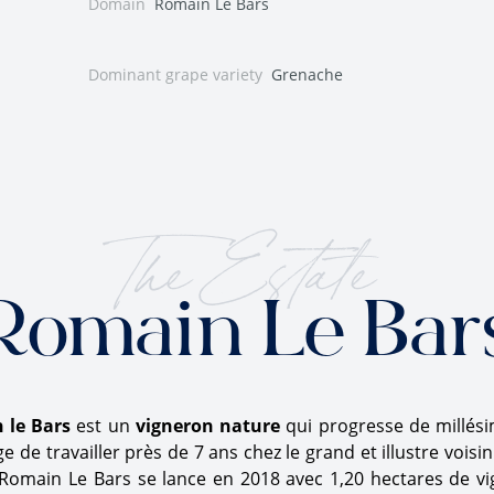
Domain
Romain Le Bars
Dominant grape variety
Grenache
The Estate
Romain Le Bar
 le Bars
est un
vigneron nature
qui progresse de millési
lège de travailler près de 7 ans chez le grand et illustre voisi
, Romain Le Bars se lance en 2018 avec 1,20 hectares de vi