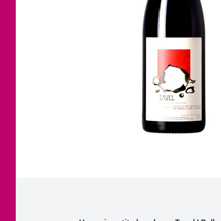
Corsica
Jura
Languedoc