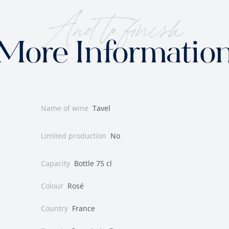
And to finish
More Informatio
Name of wine
Tavel
Limited production
No
Capacity
Bottle 75 cl
Colour
Rosé
Country
France