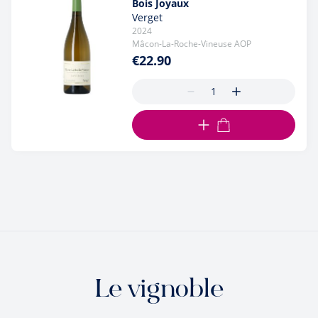
Bois Joyaux
Verget
2024
Mâcon-La-Roche-Vineuse AOP
€22.90
ADD TO CART
Le vignoble