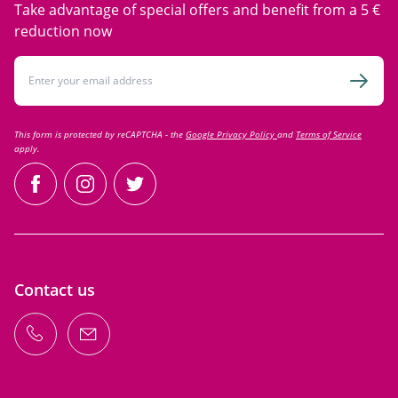
Take advantage of special offers and benefit from a 5 €
reduction now
Email Address
Subsc
This form is protected by reCAPTCHA - the
Google Privacy Policy
and
Terms of Service
apply.
facebook
instagram
twitter
Contact us