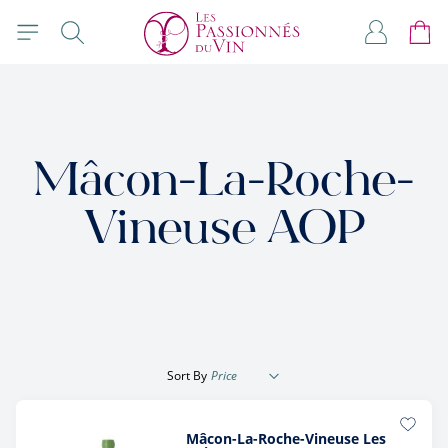
Skip to Content
Search
My Accou
Cart
Mâcon-La-Roche-
Vineuse AOP
Sort By
Mâcon-La-Roche-Vineuse Les