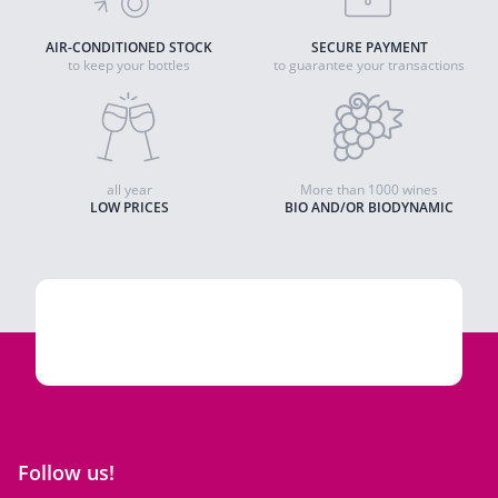
AIR-CONDITIONED STOCK
SECURE PAYMENT
to keep your bottles
to guarantee your transactions
all year
More than 1000 wines
LOW PRICES
BIO AND/OR BIODYNAMIC
Follow us!